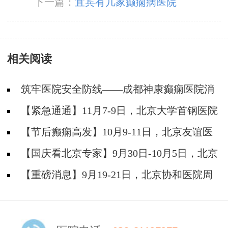
下一篇：
宜宾有几家癫痫病医院
相关阅读
筑牢医院安全防线——成都神康癫痫医院消
防安全培训纪实
【紧急通通】11月7-9日，北京大学首钢医院
神经内科胡颖教授亲临成都会诊，破解癫痫疑难
【节后癫痫高发】10月9-11日，北京友谊医
院陈葵博士免费会诊+治疗援助，破解癫痫难
【国庆看北京专家】9月30日-10月5日，北京
题！
天坛&首钢医院两大专家蓉城亲诊+癫痫大额救
【重磅消息】9月19-21日，北京协和医院周
助，速约！
祥琴教授成都领衔会诊，共筑全年龄段抗癫防
线！