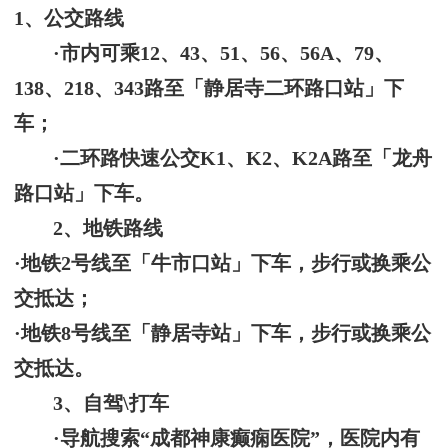
1、
公交路线
·
市内可乘
12、43、51、56、56A、79、
138、218、343路至「静居寺二环路口站」下
车；
·
二环路快速公交
K1、K2、K2A路至「龙舟
路口站」下车
。
2、
地铁路线
·
地铁
2号线至「牛市口站」下车，步行或换乘公
交抵达
；
·
地铁
8号线
至「静居寺站」下车
，
步行或换乘公
交抵达
。
3、
自驾
\打车
·
导航搜索
“成都神康癫痫医院”
，医院内有