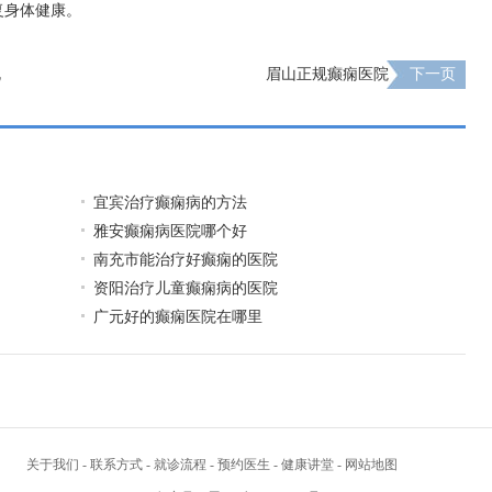
复身体健康。
规
眉山正规癫痫医院
下一页
宜宾治疗癫痫病的方法
雅安癫痫病医院哪个好
南充市能治疗好癫痫的医院
资阳治疗儿童癫痫病的医院
广元好的癫痫医院在哪里
关于我们
-
联系方式
-
就诊流程
-
预约医生
-
健康讲堂
-
网站地图