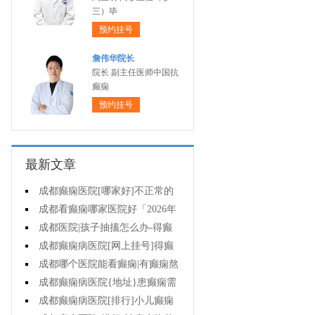
三）毕
预约挂号
詹伟华院长
院长 副主任医师中国抗
癫痫
预约挂号
最新文章
成都癫痫医院[哪家好]不正常的
脑电图意味着什么?
成都看癫痫哪家医院好「2026年
度公布」癫痫诊断是要确定病情情
成都医院|孩子抽搐怎么办-得癫
况吗?
痫后不能治疗吗?
成都癫痫病医院[网上挂号]得癫
痫会有哪些问题?
成都哪个医院能看癫痫|有癫痫熬
夜可取吗?
成都癫痫病医院{地址}患癫痫需
住院治疗吗?
成都癫痫病医院[排行]小儿癫痫