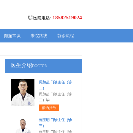
18582519024
医院电话:
癫痫常识
来院路线
就诊流程
医生介绍
DOCTOR
周加超 门诊主任（诊
二）
周加超 门诊主任（诊
二）毕
预约挂号
刘玉明 门诊主任（诊
三）
刘玉明 门诊主任（诊