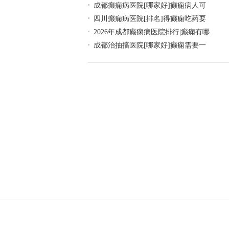
成都癫痫病医院[哪家好]癫痫病人可
四川癫痫病医院[排名]得癫痫吃药要
2026年成都癫痫病医院排行|癫痫有哪
成都治抽搐医院[哪家好]癫痫需要一