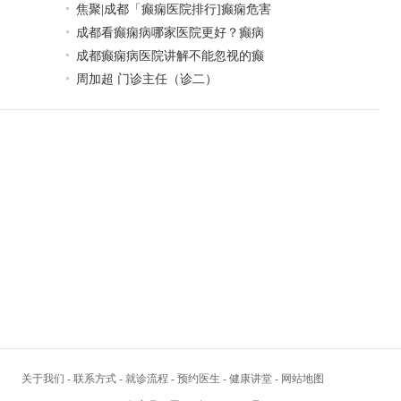
焦聚|成都「癫痫医院排行]癫痫危害
成都看癫痫病哪家医院更好？癫病
成都癫痫病医院讲解不能忽视的癫
周加超 门诊主任（诊二）
关于我们
-
联系方式
-
就诊流程
-
预约医生
-
健康讲堂
-
网站地图