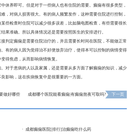
家中休养即可。但是对于一些病人也有住院的需要。癫痫有很多类型，
困难，对病人损害很大。有的病人频繁发作，这种需要住院进行控制，
做某些检查时住院可以减少很多误差，比如脑电图检查，有些需要很长
证结果准确。所以具体情况还是需要按照医生的安排进行。
直接判定癫痫是需要住院治疗的，并且需要长时间在医院，不能做正常
响。有的病人因为觉得治不好便放弃治疗，使得本可以控制的病情变得
中变得焦虑，从而影响病情恢复。
知。对于患病的人以及家属，还是需要从多方面了解癫痫的知识，减少
不良影响，这在疾病恢复中是很重要的一方面。
痫要做好哪些
成都哪个医院能看癫痫|有癫痫熬夜可取吗?
下一页
成都癫痫医院[排行]治癫痫吃什么药