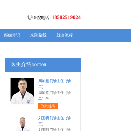
18582519024
医院电话:
癫痫常识
来院路线
就诊流程
医生介绍
DOCTOR
周加超 门诊主任（诊
二）
周加超 门诊主任（诊
二）毕
预约挂号
刘玉明 门诊主任（诊
三）
刘玉明 门诊主任（诊