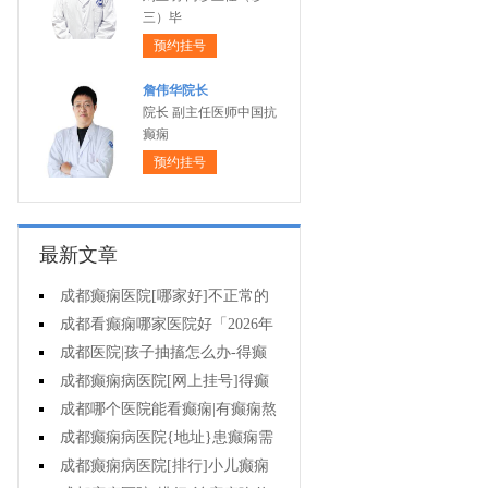
三）毕
预约挂号
詹伟华院长
院长 副主任医师中国抗
癫痫
预约挂号
最新文章
成都癫痫医院[哪家好]不正常的
脑电图意味着什么?
成都看癫痫哪家医院好「2026年
度公布」癫痫诊断是要确定病情情
成都医院|孩子抽搐怎么办-得癫
况吗?
痫后不能治疗吗?
成都癫痫病医院[网上挂号]得癫
痫会有哪些问题?
成都哪个医院能看癫痫|有癫痫熬
夜可取吗?
成都癫痫病医院{地址}患癫痫需
住院治疗吗?
成都癫痫病医院[排行]小儿癫痫