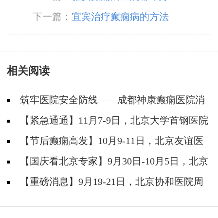
下一篇：
宜宾治疗癫痫病的方法
相关阅读
筑牢医院安全防线——成都神康癫痫医院消
防安全培训纪实
【紧急通通】11月7-9日，北京大学首钢医院
神经内科胡颖教授亲临成都会诊，破解癫痫疑难
【节后癫痫高发】10月9-11日，北京友谊医
院陈葵博士免费会诊+治疗援助，破解癫痫难
【国庆看北京专家】9月30日-10月5日，北京
题！
天坛&首钢医院两大专家蓉城亲诊+癫痫大额救
【重磅消息】9月19-21日，北京协和医院周
助，速约！
祥琴教授成都领衔会诊，共筑全年龄段抗癫防