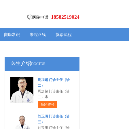
18582519024
医院电话:
癫痫常识
来院路线
就诊流程
医生介绍
DOCTOR
周加超 门诊主任（诊
二）
周加超 门诊主任（诊
二）毕
预约挂号
刘玉明 门诊主任（诊
三）
刘玉明 门诊主任（诊