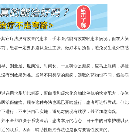
于其它疗法没有效果的患者，手术医治能有效减轻患者病况，但在大脑
术前，患者一定要多遵从医生主张。做好术后预备，避免发生意外或感
药早、剂量足、服药准、时间长。一旦确诊是癫痫，应马上服药，操控
且没有副效果为准。当然不同类型的癫痫，选取的药物也不同，假如病
。
通过选用含脂肪比例高，蛋白质和碳水化合物比例低的饮食配方，使体
来医治癫痫病。现在这种办法也现已开端盛行，患者可进行尝试。但此
导下进行，不主张自己实施，避免对病况有耽误，甚至加剧病况。
，并不全都取决于系统医治，患者本身的心态、日子中的日常护理以及
亲近的联系。因而，辅助性医治办法也是很有要害性效果的。