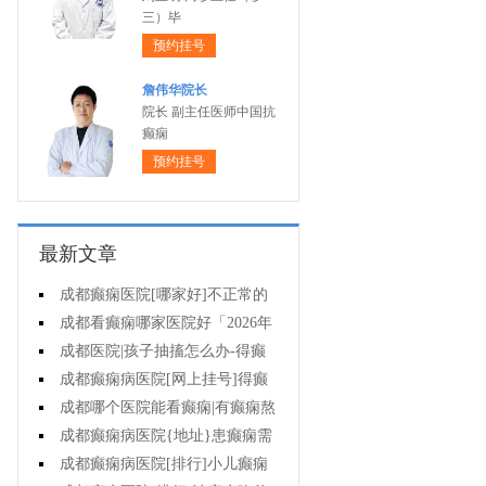
三）毕
预约挂号
詹伟华院长
院长 副主任医师中国抗
癫痫
预约挂号
最新文章
成都癫痫医院[哪家好]不正常的
脑电图意味着什么?
成都看癫痫哪家医院好「2026年
度公布」癫痫诊断是要确定病情情
成都医院|孩子抽搐怎么办-得癫
况吗?
痫后不能治疗吗?
成都癫痫病医院[网上挂号]得癫
痫会有哪些问题?
成都哪个医院能看癫痫|有癫痫熬
夜可取吗?
成都癫痫病医院{地址}患癫痫需
住院治疗吗?
成都癫痫病医院[排行]小儿癫痫