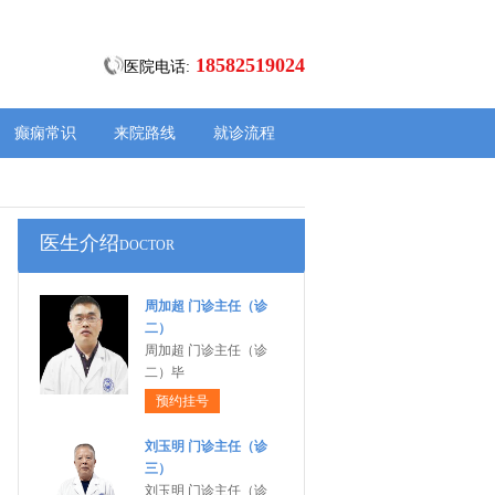
18582519024
医院电话:
癫痫常识
来院路线
就诊流程
医生介绍
DOCTOR
周加超 门诊主任（诊
二）
周加超 门诊主任（诊
二）毕
预约挂号
刘玉明 门诊主任（诊
三）
刘玉明 门诊主任（诊