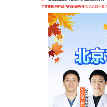
学首钢医院
神经内科
胡颖教授
亲临成都
免费