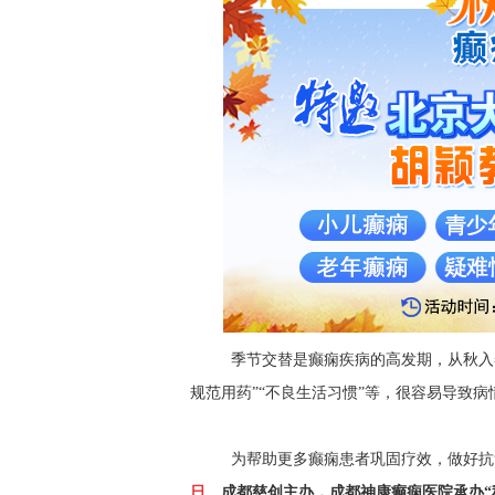
季节交替是癫痫疾病的高发期，从秋入
规范用药”“不良生活习惯”等，很容易导致
为
帮助更多
癫痫患者
巩固疗效，做好抗
日
，
成都慈创
主办，
成都神康癫痫医院承办