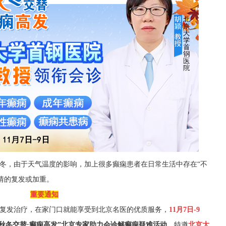
冬，由于天气温度的影响，加上很多癫痫
患者在日常生活中存在
“不
病情的复发或加重。
重要通知
复发治疗，
在家门口就能
享受到北京名医的优质服务，
11月7日-9
“秋冬交替·癫痫高发
”
北京专家助力会诊解癫痫疑难活动
。
特邀
北京大