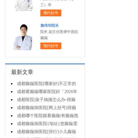
三）毕
预约挂号
詹伟华院长
院长 副主任医师中国抗
癫痫
预约挂号
最新文章
成都癫痫医院[哪家好]不正常的
脑电图意味着什么?
成都看癫痫哪家医院好「2026年
度公布」癫痫诊断是要确定病情情
成都医院|孩子抽搐怎么办-得癫
况吗?
痫后不能治疗吗?
成都癫痫病医院[网上挂号]得癫
痫会有哪些问题?
成都哪个医院能看癫痫|有癫痫熬
夜可取吗?
成都癫痫病医院{地址}患癫痫需
住院治疗吗?
成都癫痫病医院[排行]小儿癫痫