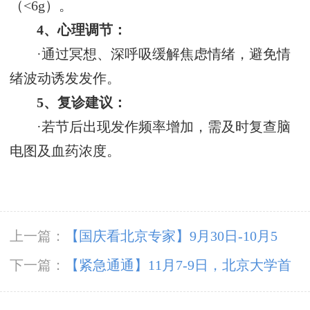
（<6g）‌。
4、心理调节‌：
·通过冥想、深呼吸缓解焦虑情绪，避免情
绪波动诱发发作‌。
5、复诊建议‌：
·若节后出现发作频率增加，需及时复查脑
电图及血药浓度‌。
上一篇：
【国庆看北京专家】9月30日-10月5
日，北京天坛&首钢医院两大专家蓉城亲诊+癫
下一篇：
【紧急通通】11月7-9日，北京大学首
痫大额救助，速约！
钢医院神经内科胡颖教授亲临成都会诊，破解癫