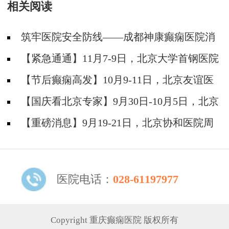
相关阅读
痫疑难
筑牢医院安全防线——成都神康癫痫医院消
防安全培训纪实
【紧急通通】11月7-9日，北京大学首钢医院
神经内科胡颖教授亲临成都会诊，破解癫痫疑难
【节后癫痫高发】10月9-11日，北京友谊医
院陈葵博士免费会诊+治疗援助，破解癫痫难
【国庆看北京专家】9月30日-10月5日，北京
题！
天坛&首钢医院两大专家蓉城亲诊+癫痫大额救
【重磅消息】9月19-21日，北京协和医院周
助，速约！
祥琴教授成都领衔会诊，共筑全年龄段抗癫防
线！
医院电话：
028-61197977
Copyright 重庆癫痫医院 版权所有