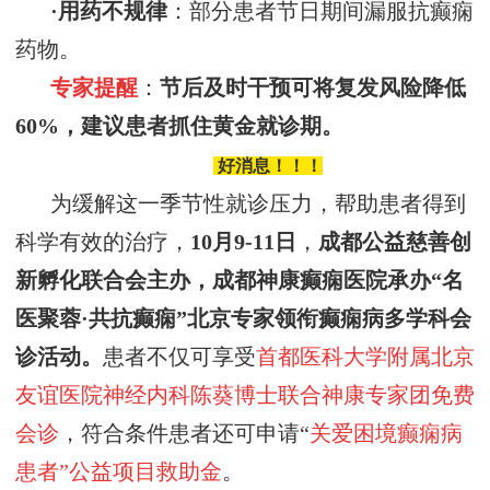
·
用药不规律
：部分患者节日期间漏服抗癫痫
药物。
专家提醒
：
节后及时干预可将复发风险降低
60%，建议患者抓住黄金就诊期。
好消息！！！
为缓解这一季节性就诊压力，
帮助患者得到
科学有效的治疗，
10
月
9
-
11
日
，
成都公益慈善创
新孵化联合会
主办，
成都神康癫痫医院承办
“名
医
聚蓉
·
共抗癫痫
”
北京专家领衔癫痫病多学科会
诊活动
。
患者不仅可享受
首都医科大学附属北京
友谊医院神经内科陈葵博士
联合神康专家团免费
会诊
，符合条件患者还可申请“
关爱困境癫痫病
患者”公益项目救助金
。