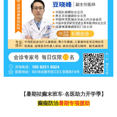
【暑期祛癫末班车
·名医助力开学季】
癫痫防治
暑期专项援助