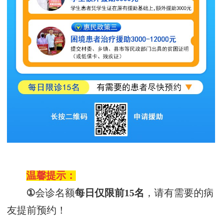
温馨提示：
①
会诊名额
每日仅
限前
15名
，
请有需要的病
友提前预约！