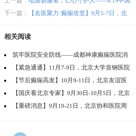
上一篇：
电波驯服者，仁心守护人——8.19中国
医师节致敬神康抗癫团队
下一篇：
【名医聚力·癫痫攻坚】9月5-7日，北
京朝阳医院神经内科周立春博士成都公益会诊，
相关阅读
名额有限，速约！
筑牢医院安全防线——成都神康癫痫医院消
防安全培训纪实
【紧急通通】11月7-9日，北京大学首钢医院
神经内科胡颖教授亲临成都会诊，破解癫痫疑难
【节后癫痫高发】10月9-11日，北京友谊医
院陈葵博士免费会诊+治疗援助，破解癫痫难
【国庆看北京专家】9月30日-10月5日，北京
题！
天坛&首钢医院两大专家蓉城亲诊+癫痫大额救
【重磅消息】9月19-21日，北京协和医院周
助，速约！
祥琴教授成都领衔会诊，共筑全年龄段抗癫防
线！