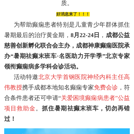
质。
好消息来了！！！
为帮助癫痫患者特别是儿童青少年群体抓住
暑期
最后的
治疗黄金期，
8
月
22
-
24
日
，
成都公益
慈善创新孵化联合会
主办，
成都神康癫痫医院
承
办
“暑期祛癫末班车·名医助力开学季”
北京专家
领衔癫痫病多学科会诊活动
。
活动特邀
北京大学首钢医院神经内科主任
高
伟
教授
携手成都本地知名癫痫专家
免费会诊
，符
合条件患者还可申请“
关爱困境癫痫病患者”公益
项目救助金
。
抓住暑期祛癫
末班车
，切勿再错
过！