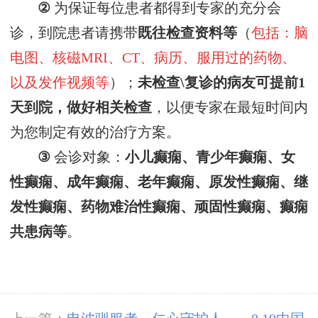
②
为保证每位患者都得到专家的充分会
诊，
到院患者请
携带
既往
检查资料
等
（
包括：脑
电图、核磁
MRI、CT、病历、服用过的药物、
以及发作视频等
）
；
未检查
\复诊
的病友可提前
1
天到院，做好相关检查
，以便专家在最短时间内
为您制定
有效的
治疗方案
。
③
会诊对象：
小儿癫痫、青少年癫痫、女
性癫痫、成年癫痫、老年癫痫、原发性癫痫、继
发性癫痫、药物难治性癫痫、顽固性癫痫、癫痫
共患病等
。