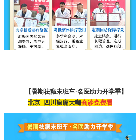
【暑期祛癫末班车
·名医助力开学季】
北京
+四川
癫痫大咖
会诊
免费看