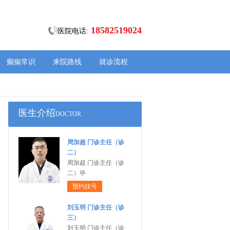
18582519024
医院电话:
癫痫常识
来院路线
就诊流程
医生介绍
DOCTOR
周加超 门诊主任（诊
二）
周加超 门诊主任（诊
二）毕
预约挂号
刘玉明 门诊主任（诊
三）
刘玉明 门诊主任（诊