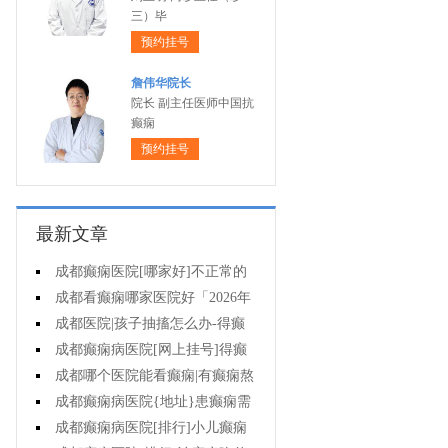
三）毕
预约挂号
詹伟华院长
院长 副主任医师中国抗
癫痫
预约挂号
最新文章
成都癫痫医院[哪家好]不正常的
脑电图意味着什么?
成都看癫痫哪家医院好「2026年
度公布」癫痫诊断是要确定病情情
成都医院|孩子抽搐怎么办-得癫
况吗?
痫后不能治疗吗?
成都癫痫病医院[网上挂号]得癫
痫会有哪些问题?
成都哪个医院能看癫痫|有癫痫熬
夜可取吗?
成都癫痫病医院{地址}患癫痫需
住院治疗吗?
成都癫痫病医院[排行]小儿癫痫