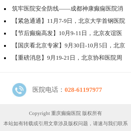
筑牢医院安全防线——成都神康癫痫医院消
防安全培训纪实
【紧急通通】11月7-9日，北京大学首钢医院
神经内科胡颖教授亲临成都会诊，破解癫痫疑难
【节后癫痫高发】10月9-11日，北京友谊医
院陈葵博士免费会诊+治疗援助，破解癫痫难
【国庆看北京专家】9月30日-10月5日，北京
题！
天坛&首钢医院两大专家蓉城亲诊+癫痫大额救
【重磅消息】9月19-21日，北京协和医院周
助，速约！
祥琴教授成都领衔会诊，共筑全年龄段抗癫防
线！
医院电话：
028-61197977
Copyright 重庆癫痫医院 版权所有
本站如有转载或引用文章涉及版权问题，请速与我们联系