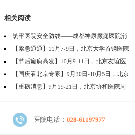
痫病严重吗?
相关阅读
筑牢医院安全防线——成都神康癫痫医院消
防安全培训纪实
【紧急通通】11月7-9日，北京大学首钢医院
神经内科胡颖教授亲临成都会诊，破解癫痫疑难
【节后癫痫高发】10月9-11日，北京友谊医
院陈葵博士免费会诊+治疗援助，破解癫痫难
【国庆看北京专家】9月30日-10月5日，北京
题！
天坛&首钢医院两大专家蓉城亲诊+癫痫大额救
【重磅消息】9月19-21日，北京协和医院周
助，速约！
祥琴教授成都领衔会诊，共筑全年龄段抗癫防
线！
医院电话：
028-61197977