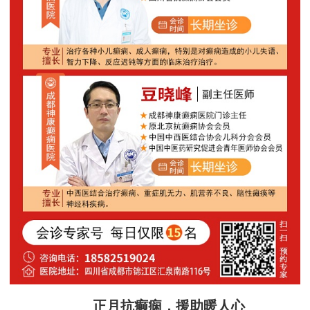
正月抗癫痫，援助暖人心