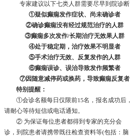
专家建议以下七类人群需要尽早到院诊断
①疑似癫痫发作症状、尚未确诊者
②确诊癫痫没有经过规范治疗的人群
③癫痫多次发作/长期治疗无效果人群
④处于稳定期，治疗效果不明显者
⑤手术治疗无效、反复发作的人群
⑥癫痫误诊、误治导致发作频繁者
⑦因随意减停药或换药，导致癫痫反复者
特别提醒：
①会诊名额每日仅限前15名，报名成功后，
请耐心等待短信或电话通知。
② 为保证每位患者都得到专家的充分会
诊，到院患者请携带既往检查资料等(包括：脑