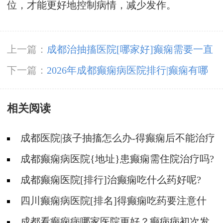
位，才能更好地控制病情，减少发作。
上一篇：
成都治抽搐医院[哪家好]癫痫需要一直
用药吗？
下一篇：
2026年成都癫痫病医院排行|癫痫有哪
些少见的发作表现？
相关阅读
成都医院|孩子抽搐怎么办-得癫痫后不能治疗
吗?
成都癫痫病医院{地址}患癫痫需住院治疗吗?
成都癫痫医院[排行]治癫痫吃什么药好呢?
四川癫痫病医院[排名]得癫痫吃药要注意什
么?
成都看癫痫病哪家医院更好？癫病病初次发