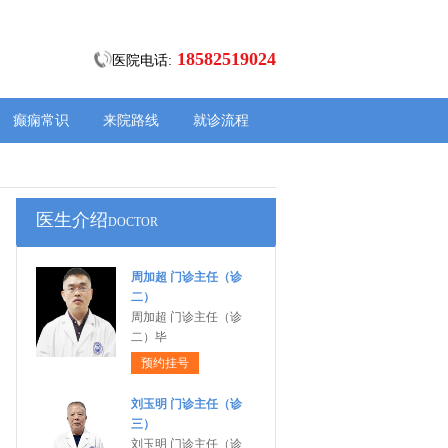
18582519024
医院电话:
癫痫常识
来院路线
就诊流程
医生介绍
DOCTOR
周加超 门诊主任（诊
二）
周加超 门诊主任（诊
二）毕
预约挂号
刘玉明 门诊主任（诊
三）
刘玉明 门诊主任（诊