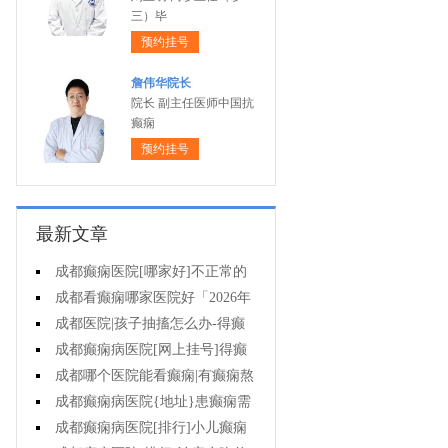
三）毕
预约挂号
詹伟华院长
院长 副主任医师中国抗
癫痫
预约挂号
最新文章
成都癫痫医院[哪家好]不正常的
脑电图意味着什么?
成都看癫痫哪家医院好「2026年
度公布」癫痫诊断是要确定病情情
成都医院|孩子抽搐怎么办-得癫
况吗?
痫后不能治疗吗?
成都癫痫病医院[网上挂号]得癫
痫会有哪些问题?
成都哪个医院能看癫痫|有癫痫熬
夜可取吗?
成都癫痫病医院{地址}患癫痫需
住院治疗吗?
成都癫痫病医院[排行]小儿癫痫