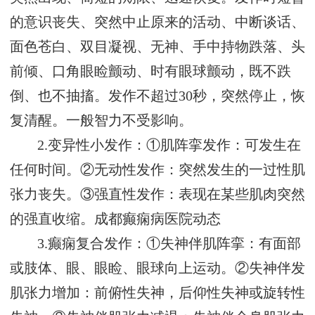
的意识丧失、突然中止原来的活动、中断谈话、
面色苍白、双目凝视、无神、手中持物跌落、头
前倾、口角眼睑颤动、时有眼球颤动，既不跌
倒、也不抽搐。发作不超过30秒，突然停止，恢
复清醒。一般智力不受影响。
2.变异性小发作：①肌阵挛发作：可发生在
任何时间。②无动性发作：突然发生的一过性肌
张力丧失。③强直性发作：表现在某些肌肉突然
的强直收缩。
成都癫痫病医院动态
3.癫痫复合发作：①失神伴肌阵挛：有面部
或肢体、眼、眼睑、眼球向上运动。②失神伴发
肌张力增加：前俯性失神，后仰性失神或旋转性