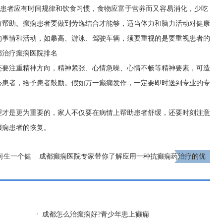
)患者应有时间规律和饮食习惯，食物应富于营养而又容易消化，少吃
有帮助。癫痫患者要做到劳逸结合才能够，适当体力和脑力活动对健康
的事情和活动，如攀高、游泳、驾驶车辆，须要重视的是要重视患者的
都治疗癫痫医院排名
还要注重精神方向，精神紧张、心情急噪、心情不畅等精神要素，可造
心患者，给予患者鼓励。假如万一癫痫发作，一定要即时送到专业的专
理才是更为重要的，家人不仅要在病情上帮助患者舒缓，还要时刻注意
癫痫患者的恢复。
何生一个健
成都癫痫医院专家带你了解应用一种抗癫痫药治疗的优
点
下一页
成都怎么治癫痫好?青少年患上癫痫