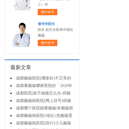
三）毕
预约挂号
詹伟华院长
院长 副主任医师中国抗
癫痫
预约挂号
最新文章
成都癫痫医院[哪家好]不正常的
脑电图意味着什么?
成都看癫痫哪家医院好「2026年
度公布」癫痫诊断是要确定病情情
成都医院|孩子抽搐怎么办-得癫
况吗?
痫后不能治疗吗?
成都癫痫病医院[网上挂号]得癫
痫会有哪些问题?
成都哪个医院能看癫痫|有癫痫熬
夜可取吗?
成都癫痫病医院{地址}患癫痫需
住院治疗吗?
成都癫痫病医院[排行]小儿癫痫