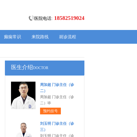
18582519024
医院电话:
癫痫常识
来院路线
就诊流程
医生介绍
DOCTOR
周加超 门诊主任（诊
二）
周加超 门诊主任（诊
二）毕
预约挂号
刘玉明 门诊主任（诊
三）
刘玉明 门诊主任（诊