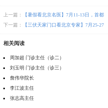
上一篇：
【暑假看北京名医】7月11-13日，首都
医科大学附属北京朝阳医院周立春博士领衔暑期
下一篇：
【三伏天家门口看北京专家】7月25-27
会诊‌
日，北京大学首钢医院高伟教授亲临成都会诊，
相关阅读
速约!‌
周加超 门诊主任（诊二）
刘玉明 门诊主任（诊三）
詹伟华院长
李江波主任
张志高主任