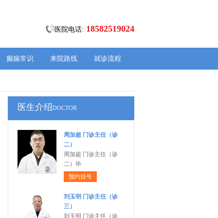
18582519024
医院电话:
癫痫常识
来院路线
就诊流程
医生介绍
DOCTOR
周加超 门诊主任（诊
二）
周加超 门诊主任（诊
二）毕
预约挂号
刘玉明 门诊主任（诊
三）
刘玉明 门诊主任（诊