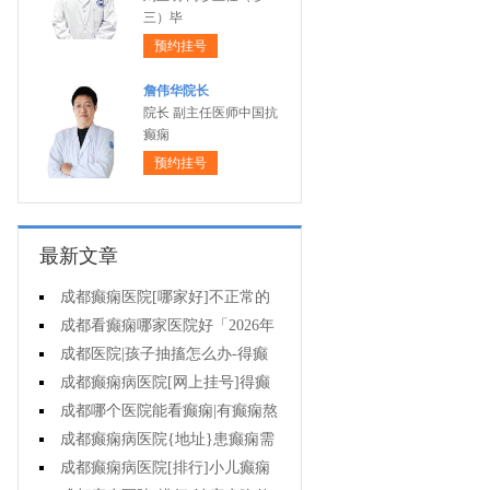
三）毕
预约挂号
詹伟华院长
院长 副主任医师中国抗
癫痫
预约挂号
最新文章
成都癫痫医院[哪家好]不正常的
脑电图意味着什么?
成都看癫痫哪家医院好「2026年
度公布」癫痫诊断是要确定病情情
成都医院|孩子抽搐怎么办-得癫
况吗?
痫后不能治疗吗?
成都癫痫病医院[网上挂号]得癫
痫会有哪些问题?
成都哪个医院能看癫痫|有癫痫熬
夜可取吗?
成都癫痫病医院{地址}患癫痫需
住院治疗吗?
成都癫痫病医院[排行]小儿癫痫