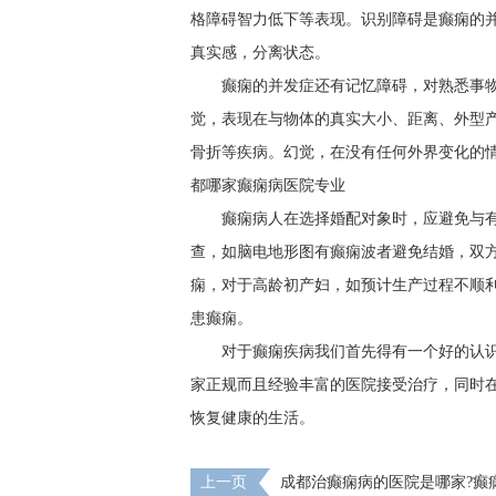
格障碍智力低下等表现。识别障碍是癫痫的
真实感，分离状态。
癫痫的并发症还有记忆障碍，对熟悉事
觉，表现在与物体的真实大小、距离、外型
骨折等疾病。幻觉，在没有任何外界变化的
都哪家癫痫病医院专业
癫痫病人在选择婚配对象时，应避免与有
查，如脑电地形图有癫痫波者避免结婚，双
痫，对于高龄初产妇，如预计生产过程不顺
患癫痫。
对于癫痫疾病我们首先得有一个好的认
家正规而且经验丰富的医院接受治疗，同时
恢复健康的生活。
上一页
​成都治癫痫病的医院是哪家?癫