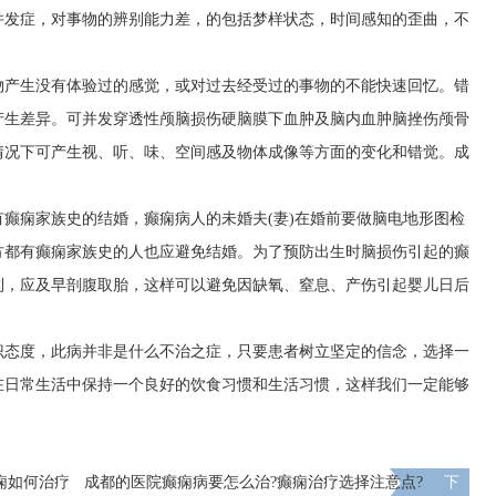
并发症，对事物的辨别能力差，的包括梦样状态，时间感知的歪曲，不
物产生没有体验过的感觉，或对过去经受过的事物的不能快速回忆。错
产生差异。可并发穿透性颅脑损伤硬脑膜下血肿及脑内血肿脑挫伤颅骨
情况下可产生视、听、味、空间感及物体成像等方面的变化和错觉。
成
癫痫家族史的结婚，癫痫病人的未婚夫(妻)在婚前要做脑电地形图检
方都有癫痫家族史的人也应避免结婚。为了预防出生时脑损伤引起的癫
利，应及早剖腹取胎，这样可以避免因缺氧、窒息、产伤引起婴儿日后
识态度，此病并非是什么不治之症，只要患者树立坚定的信念，选择一
在日常生活中保持一个良好的饮食习惯和生活习惯，这样我们一定能够
痫如何治疗
​成都的医院癫痫病要怎么治?癫痫治疗选择注意点?
下