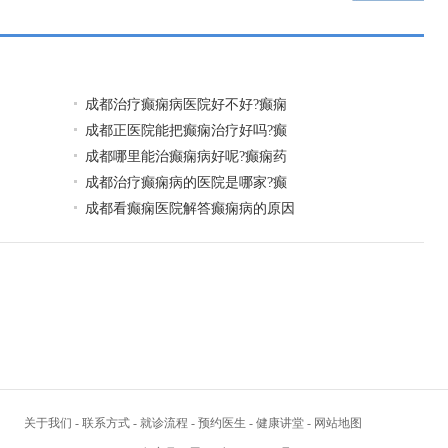
一页
​成都治疗癫痫病医院好不好?癫痫
​成都正医院能把癫痫治疗好吗?癫
​成都哪里能治癫痫病好呢?癫痫药
​成都治疗癫痫病的医院是哪家?癫
成都看癫痫医院解答癫痫病的原因
关于我们
-
联系方式
-
就诊流程
-
预约医生
-
健康讲堂
-
网站地图