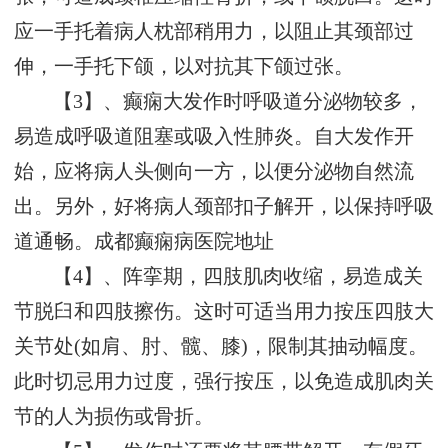
应一手托着病人枕部稍用力，以阻止其颈部过
伸，一手托下颌，以对抗其下颌过张。
【3】、癫痫大发作时呼吸道分泌物较多，
易造成呼吸道阻塞或吸入性肺炎。自大发作开
始，应将病人头侧向一方，以便分泌物自然流
出。另外，好将病人颈部扣子解开，以保持呼吸
道通畅。
成都癫痫病医院地址
【4】、阵挛期，四肢肌肉收缩，易造成关
节脱臼和四肢擦伤。这时可适当用力按压四肢大
关节处(如肩、肘、髋、膝)，限制其抽动幅度。
此时切忌用力过度，强行按压，以免造成肌肉关
节的人为损伤或骨折。