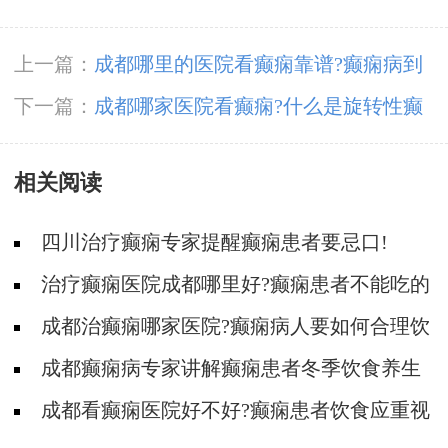
上一篇：
​成都哪里的医院看癫痫靠谱?癫痫病到
底能不能接受到好的治疗?
下一篇：
成都哪家医院看癫痫?什么是旋转性癫
痫病?
相关阅读
四川治疗癫痫专家提醒癫痫患者要忌口!
治疗癫痫医院成都哪里好?癫痫患者不能吃的
食物!
成都治癫痫哪家医院?癫痫病人要如何合理饮
食?
成都癫痫病专家讲解癫痫患者冬季饮食养生
法
成都看癫痫医院好不好?癫痫患者饮食应重视