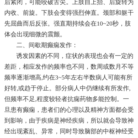
后紧闭，可能咬破舌尖。上肢自上抬、后旋转为
内收、前旋。下肢会变得强烈伸直。颈部和躯干
先屈曲而后反张。强直期持续会在10~20秒，肢
体会出现细微的震颤。
二、间歇期癫痫发作：
诱发因素的不同，症状的表现也会有一定的
差距，相应发作的频率也不同，数周或数月不等
频率逐渐增高,约在3~5年左右半数病人可能有所
好转,或趋于停止。部分病人中仍继续有所发作,
但频率不足,程度较轻者抗痫药物多能控制。一
旦患有癫痫，患者们的心理以及精神方面都会受
到影响，由于疾病是神经疾病，所以就会导致神
经出现紊乱、异常，同时导致脑部的中枢神经受