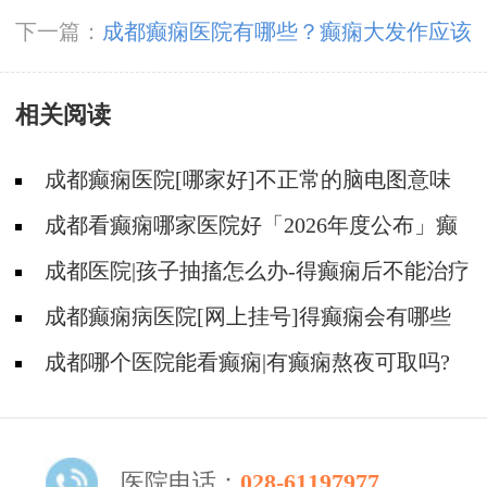
就有的吗
下一篇：
成都癫痫医院有哪些？癫痫大发作应该
吃什么药？
相关阅读
成都癫痫医院[哪家好]不正常的脑电图意味
着什么?
成都看癫痫哪家医院好「2026年度公布」癫
痫诊断是要确定病情情况吗?
成都医院|孩子抽搐怎么办-得癫痫后不能治疗
吗?
成都癫痫病医院[网上挂号]得癫痫会有哪些
问题?
成都哪个医院能看癫痫|有癫痫熬夜可取吗?
医院电话：
028-61197977