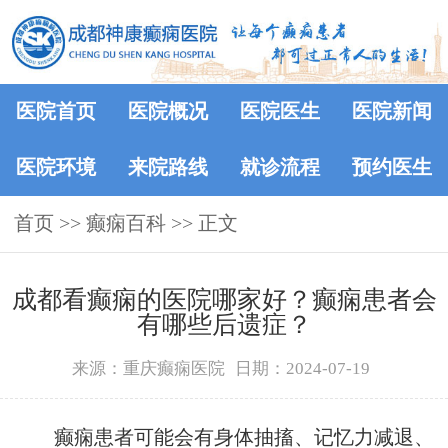
医院首页
医院概况
医院医生
医院新闻
医院环境
来院路线
就诊流程
预约医生
首页
>>
癫痫百科
>> 正文
成都看癫痫的医院哪家好？癫痫患者会
有哪些后遗症？
来源：重庆癫痫医院
日期：2024-07-19
癫痫患者可能会有身体抽搐、记忆力减退、