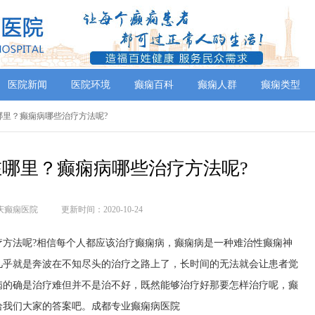
医院新闻
医院环境
癫痫百科
癫痫人群
癫痫类型
哪里？癫痫病哪些治疗方法呢?
哪里？癫痫病哪些治疗方法呢?
庆癫痫医院
更新时间：2020-10-24
法呢?相信每个人都应该治疗癫痫病，癫痫病是一种难治性癫痫神
几乎就是奔波在不知尽头的治疗之路上了，长时间的无法就会让患者觉
病的确是治疗难但并不是治不好，既然能够治疗好那要怎样治疗呢，癫
给我们大家的答案吧。
成都专业癫痫病医院