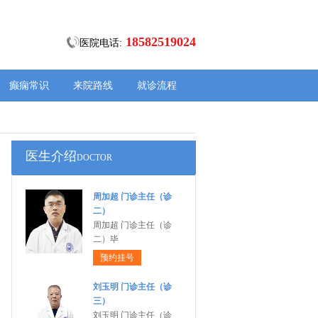
18582519024
医院电话:
癫痫常识
来院路线
就诊流程
医生介绍
DOCTOR
周加超 门诊主任（诊
二）
周加超 门诊主任（诊
二）毕
预约挂号
刘玉明 门诊主任（诊
三）
刘玉明 门诊主任（诊