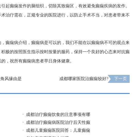
去引起癫痫发作的脑组织，切除其致痫区，有效避免癫痫疾病的发作。
手术治疗需在，正规专业的医院进行，以防止手术不当，对患者带来不
助，癫痫病介绍，癫痫病是可以的，我们不能在以癫痫病不可的观点来
，积极的按照医生指示按时按量的服药，保持一个良好的心态来对抗癫
以的，祝所有癫痫病患者早日身体健康。
羊角风缘由是
成都哪家医院治癫痫较好?
下一页
成都治疗癫痫饮食的注意事项有哪
成都治疗癫痫病医院治疗后天性癫
成都儿童癫痫医院回答：儿童癫痫