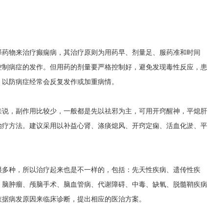
择药物来治疗癫痫病，其治疗原则为用药早、剂量足、服药准和时间
控制病症的发作。但用药的剂量要严格控制好，避免发现毒性反应，患
，以防病症经常会反复发作或加重病情。
来说，副作用比较少，一般都是先以祛邪为主，可用开窍醒神，平熄肝
治疗方法。建议采用以补益心肾、涤痰熄风、开窍定痫、活血化淤、平
很多种，所以治疗起来也是不一样的，包括：先天性疾病、遗传性疾
、脑肿瘤、颅脑手术、脑血管病、代谢障碍、中毒、缺氧、脱髓鞘疾病
依据病发原因来临床诊断，提出相应的医治方案。