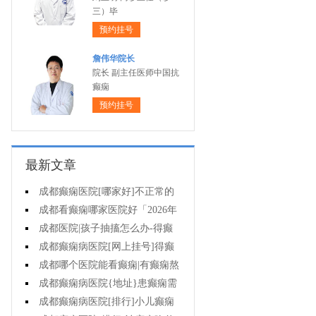
三）毕
预约挂号
詹伟华院长
院长 副主任医师中国抗
癫痫
预约挂号
最新文章
成都癫痫医院[哪家好]不正常的
脑电图意味着什么?
成都看癫痫哪家医院好「2026年
度公布」癫痫诊断是要确定病情情
成都医院|孩子抽搐怎么办-得癫
况吗?
痫后不能治疗吗?
成都癫痫病医院[网上挂号]得癫
痫会有哪些问题?
成都哪个医院能看癫痫|有癫痫熬
夜可取吗?
成都癫痫病医院{地址}患癫痫需
住院治疗吗?
成都癫痫病医院[排行]小儿癫痫