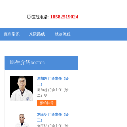
18582519024
医院电话:
癫痫常识
来院路线
就诊流程
医生介绍
DOCTOR
周加超 门诊主任（诊
二）
周加超 门诊主任（诊
二）毕
预约挂号
刘玉明 门诊主任（诊
三）
刘玉明 门诊主任（诊