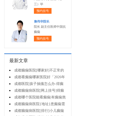
三）毕
预约挂号
詹伟华院长
院长 副主任医师中国抗
癫痫
预约挂号
最新文章
成都癫痫医院[哪家好]不正常的
脑电图意味着什么?
成都看癫痫哪家医院好「2026年
度公布」癫痫诊断是要确定病情情
成都医院|孩子抽搐怎么办-得癫
况吗?
痫后不能治疗吗?
成都癫痫病医院[网上挂号]得癫
痫会有哪些问题?
成都哪个医院能看癫痫|有癫痫熬
夜可取吗?
成都癫痫病医院{地址}患癫痫需
住院治疗吗?
成都癫痫病医院[排行]小儿癫痫