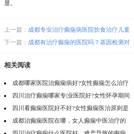
显。
上一篇：
成都专业治疗癫痫病医院饮食治疗儿童
癫痫,效果如何？
下一篇：
成都有治疗癫痫的医院吗？基因检测对
儿童癫痫有什么意义？
相关阅读
成都哪家医院治癫痫病好?女性癫痫怎么治疗
效果好?
四川治疗癫痫哪家专|业医院好?女性怀孕期间
要注意什么?
四川看癫痫医院好不好?女性癫痫医治原则是
什么呢?
成都治癫痫医院在哪，女人癫痫中医治疗的
方法
​四川治疗癫痫什么医院好，难产导致的癫痫