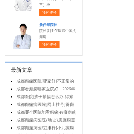
三）毕
预约挂号
詹伟华院长
院长 副主任医师中国抗
癫痫
预约挂号
最新文章
成都癫痫医院[哪家好]不正常的
脑电图意味着什么?
成都看癫痫哪家医院好「2026年
度公布」癫痫诊断是要确定病情情
成都医院|孩子抽搐怎么办-得癫
况吗?
痫后不能治疗吗?
成都癫痫病医院[网上挂号]得癫
痫会有哪些问题?
成都哪个医院能看癫痫|有癫痫熬
夜可取吗?
成都癫痫病医院{地址}患癫痫需
住院治疗吗?
成都癫痫病医院[排行]小儿癫痫