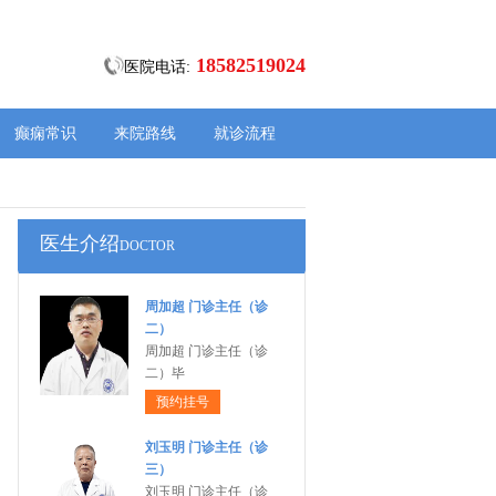
18582519024
医院电话:
癫痫常识
来院路线
就诊流程
医生介绍
DOCTOR
周加超 门诊主任（诊
二）
周加超 门诊主任（诊
二）毕
预约挂号
刘玉明 门诊主任（诊
三）
刘玉明 门诊主任（诊