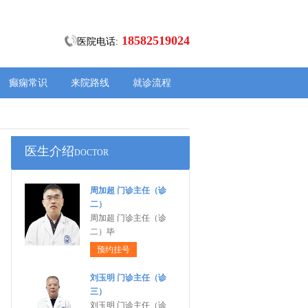
18582519024
医院电话:
癫痫常识
来院路线
就诊流程
医生介绍
DOCTOR
周加超 门诊主任（诊
二）
周加超 门诊主任（诊
二）毕
预约挂号
刘玉明 门诊主任（诊
三）
刘玉明 门诊主任（诊