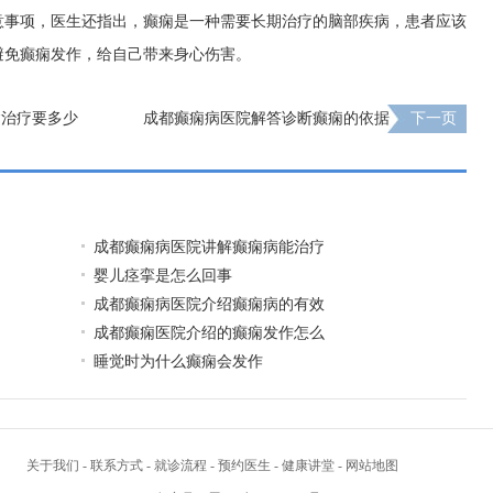
意事项，医生还指出，癫痫是一种需要长期治疗的脑部疾病，患者应该
避免癫痫发作，给自己带来身心伤害。
病治疗要多少
成都癫痫病医院解答诊断癫痫的依据
下一页
成都癫痫病医院讲解癫痫病能治疗
婴儿痉挛是怎么回事
成都癫痫病医院介绍癫痫病的有效
成都癫痫医院介绍的癫痫发作怎么
睡觉时为什么癫痫会发作
关于我们
-
联系方式
-
就诊流程
-
预约医生
-
健康讲堂
-
网站地图