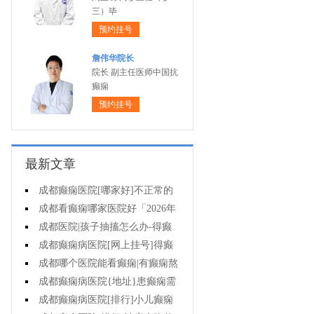
三）毕
预约挂号
詹伟华院长
院长 副主任医师中国抗
癫痫
预约挂号
最新文章
成都癫痫医院[哪家好]不正常的
脑电图意味着什么?
成都看癫痫哪家医院好「2026年
度公布」癫痫诊断是要确定病情情
成都医院|孩子抽搐怎么办-得癫
况吗?
痫后不能治疗吗?
成都癫痫病医院[网上挂号]得癫
痫会有哪些问题?
成都哪个医院能看癫痫|有癫痫熬
夜可取吗?
成都癫痫病医院{地址}患癫痫需
住院治疗吗?
成都癫痫病医院[排行]小儿癫痫