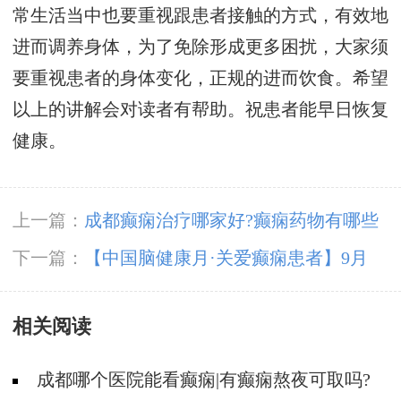
常生活当中也要重视跟患者接触的方式，有效地
进而调养身体，为了免除形成更多困扰，大家须
要重视患者的身体变化，正规的进而饮食。希望
以上的讲解会对读者有帮助。祝患者能早日恢复
健康。
上一篇：
成都癫痫治疗哪家好?癫痫药物有哪些
负面作用?
下一篇：
【中国脑健康月·关爱癫痫患者】9月
21-22日，成都神康癫痫医院特邀北京专家亲
相关阅读
诊，助癫痫患者早日康复
成都哪个医院能看癫痫|有癫痫熬夜可取吗?