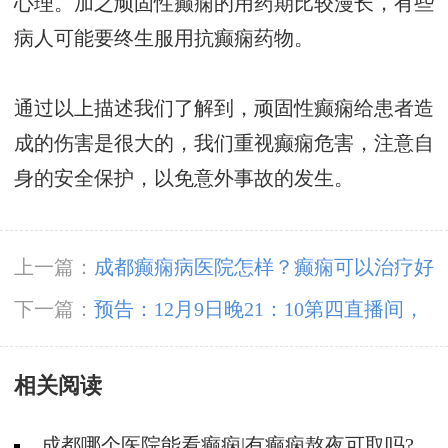
心理。加之顽固性癫痫的用药期比较漫长，有些
病人可能要终生服用抗癫痫药物。
通过以上描述我们了解到，顽固性癫痫给患者造
成的伤害是很大的，我们重视癫痫危害，注意自
身的安全保护，以免意外事故的发生。
上一篇：
成都癫痫病医院怎样？癫痫可以治疗好
吗？
下一篇：
预告：12月9日晚21：10第四直播间，
跟豆晓峰主任一起了解癫痫患者睡眠、饮食、心
相关阅读
理、冬季预防等问题
成都哪个医院能看癫痫|有癫痫熬夜可取吗?