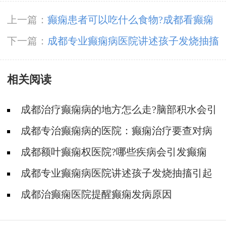
上一篇：
癫痫患者可以吃什么食物?成都看癫痫
病医院去哪家
下一篇：
成都专业癫痫病医院讲述孩子发烧抽搐
引起癫痫
相关阅读
成都治疗癫痫病的地方怎么走?脑部积水会引
起癫痫吗?
成都专治癫痫病的医院：癫痫治疗要查对病
因
成都额叶癫痫权医院?哪些疾病会引发癫痫
病?
成都专业癫痫病医院讲述孩子发烧抽搐引起
癫痫
成都治癫痫医院提醒癫痫发病原因