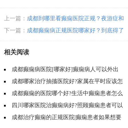
上一篇：
成都到哪里看癫痫医院正规？夜游症和
癫痫该如何分辨吗？
下一篇：
​成都癫痫病正规医院哪家好？到底得了
癫痫病是怎么引起的？
相关阅读
成都癫痫病医院[哪家好]癫痫病人可以外出
吗?
成都哪家治疗抽搐医院好?家属在平时应该怎
么照顾癫痫患者?
成都癫痫的医院哪个好?生活中癫痫患者怎么
护理?
四川哪家医院治癫痫病好?照顾癫痫患者可以
从哪几方面入手?
成都治疗癫痫的正规医院|癫痫患者如果想要